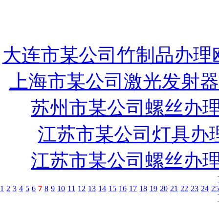
大连市某公司竹制品办理
上海市某公司激光发射器
苏州市某公司螺丝办
江苏市某公司灯具办理
江苏市某公司螺丝办
1
2
3
4
5
6
7
8
9
10
11
12
13
14
15
16
17
18
19
20
21
22
23
24
25