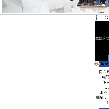
公
联系
官方
电话：
传真：
Q
邮箱
地址：
1