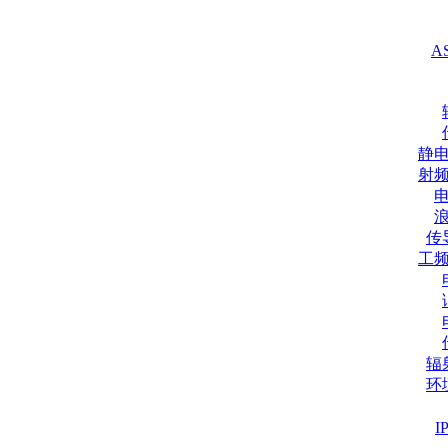
A
静
射
传
工
辐
环