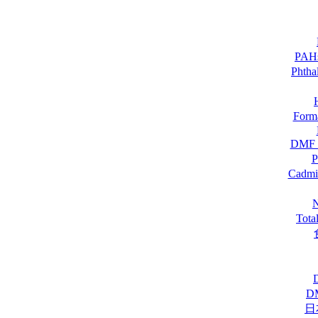
PA
Pht
For
DM
Cadmi
Tot
D
日