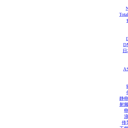
Tot
D
日
A
静
射
传