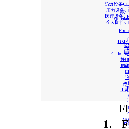
防爆设备CE
压力设备C
PA
医疗设备C
Phtha
个人防护C
For
DM
D
A
日
Cadmiu
静
射
Tot
传
工
F
辐
1.
可