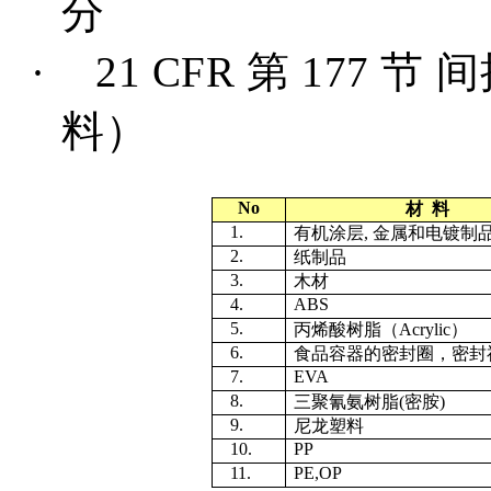
分
·
21 CFR
第
177
节
间
料）
No
材
料
1.
有机涂层
,
金属和电镀制
2.
纸制品
3.
木材
4.
ABS
5.
丙烯酸树脂（
Acrylic
）
6.
食品容器的密封圈，密封
7.
EVA
8.
三聚氰氨树脂
(
密胺
)
9.
尼龙塑料
10.
PP
11.
PE,OP