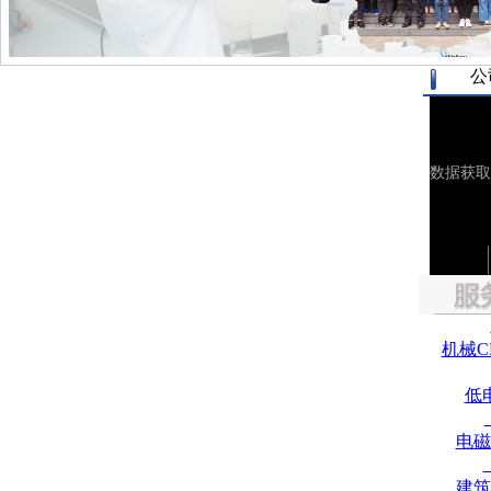
公
机械C
低
电磁
建筑