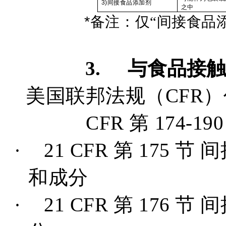
3)
间接食品添加剂
之中
*
备注：仅“间接食品
3.
与食品接触
美国联邦法规（
CFR
）
CFR
第
174-19
·
21 CFR
第
175
节
间
和成分
·
21 CFR
第
176
节
间