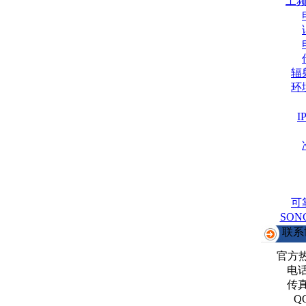
工
辐
环
可
SO
联系
官方
电话：
传真：
Q