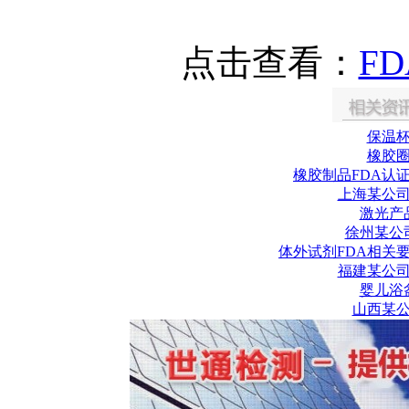
点击查看：
F
保温杯
橡胶圈
橡胶制品FDA认
上海某公司
激光产
徐州某公
体外试剂FDA相关
福建某公司
婴儿浴
山西某公