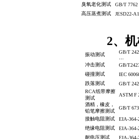
臭氧老化测试
GB/T 7762
高压蒸煮测试
JESD22-A1
2
、机
GB/T 242
振动测试
…
冲击测试
GB/T2423
碰撞测试
IEC 6
006
跌落测试
GB/T 24
RCA
纸带摩擦
ASTM F 
测试
酒精，橡皮，
GB/T 6
铅笔摩擦测试
接触电阻测试
EIA-364
绝缘电阻测试
EIA-364
耐电压测试
EIA-364