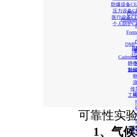
防爆设备CE
压力设备C
PA
医疗设备C
Phtha
个人防护C
For
DM
D
A
日
Cadmiu
静
射
Tot
传
工
可靠性实
辐
1
、气候
可