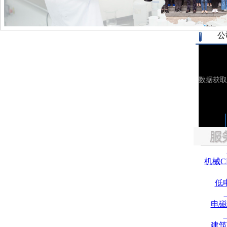
公
机械C
低
电磁
建筑