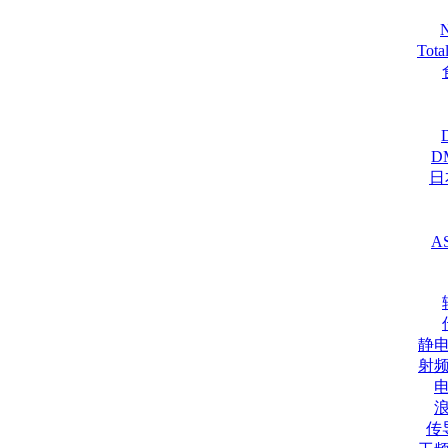
Tot
D
日
A
静
射
传