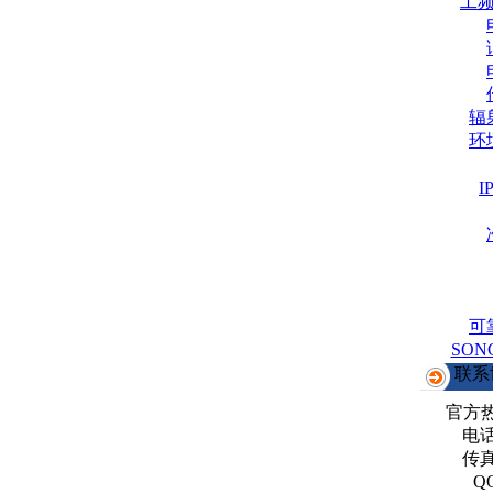
工
辐
环
可
SO
联系
官方
电话：
传真：
Q