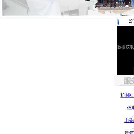
公
机械C
低
电磁
建筑