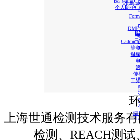
医疗设备C
Phtha
个人防护C
For
DM
D
A
日
Cadmiu
静
射
Tot
传
工
辐
上海世通检测技术服务有
可
检测、REACH测试