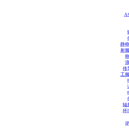
A
静
射
传
工
辐
环