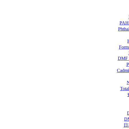
PA
Pht
For
DM
Cadmi
Tot
D
日