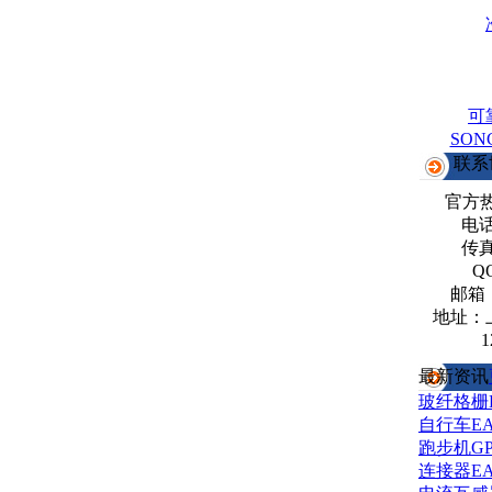
可
SO
联系
官方
电话：
传真：
Q
邮箱
地址：
1
最新资讯
玻纤格栅
自行车E
跑步机G
连接器E