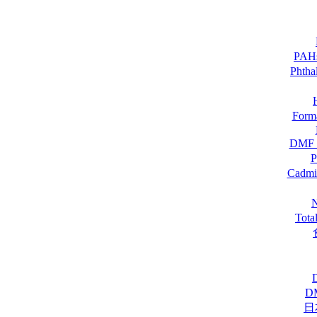
PA
Pht
For
DM
Cadmi
Tot
D
日