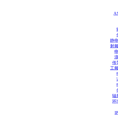
A
静
射
传
工
辐
环