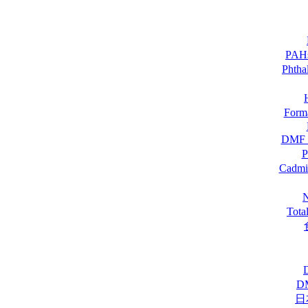
PA
Pht
For
DM
Cadmi
Tot
D
日