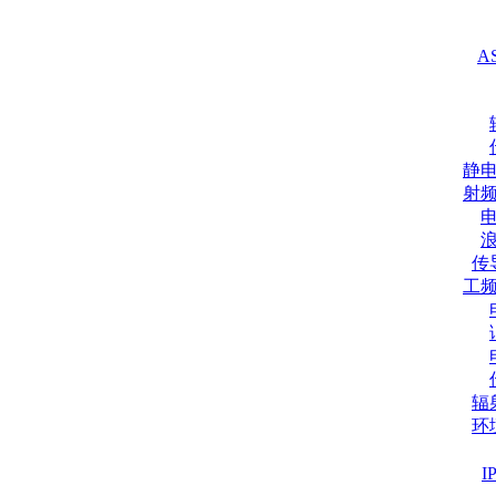
A
静
射
传
工
辐
环