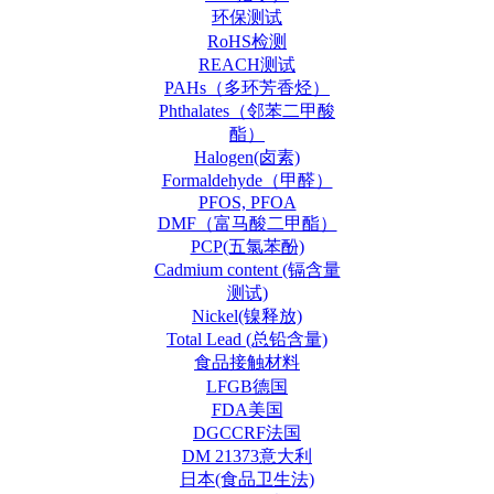
环保测试
RoHS检测
REACH测试
PAHs（多环芳香烃）
Phthalates（邻苯二甲酸
酯）
Halogen(卤素)
Formaldehyde（甲醛）
PFOS, PFOA
DMF（富马酸二甲酯）
PCP(五氯苯酚)
Cadmium content (镉含量
测试)
Nickel(镍释放)
Total Lead (总铅含量)
食品接触材料
LFGB德国
FDA美国
DGCCRF法国
DM 21373意大利
日本(食品卫生法)