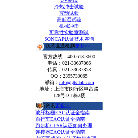
UV测试
冷热冲击试验
震动试验
高低温试验
机械冲击
可靠性实验室测试
SONCAP认证技术咨询
联系世通检测
更多>>
官方热线：
400-618-3600
电话：021-33637866
传真：021-33637858
QQ：2355730065
邮箱：
info@gts-lab.com
地址：上海市闵行区申富路
128号D-1栋2楼
最新资讯
更多>>
玻纤格栅EAC认证全指南
自行车EAC认证全指南
跑步机GPSR认证如何办理
连接器EAC认证全指南