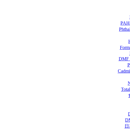
PA
Pht
For
DM
Cadmi
Tot
D
日