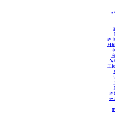
A
静
射
传
工
辐
环