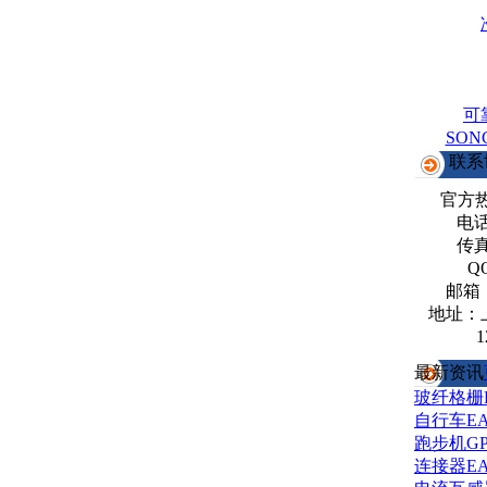
可
SO
联系
官方
电话：
传真：
Q
邮箱
地址：
1
最新资讯
玻纤格栅
自行车E
跑步机G
连接器E