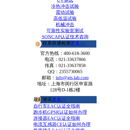
UV测试
冷热冲击试验
震动试验
高低温试验
机械冲击
可靠性实验室测试
SONCAP认证技术咨询
联系世通检测
更多>>
官方热线：
400-618-3600
电话：021-33637866
传真：021-33637858
QQ：2355730065
邮箱：
info@gts-lab.com
地址：上海市闵行区申富路
128号D-1栋2楼
最新资讯
更多>>
自行车EAC认证全指南
跑步机GPSR认证如何办理
连接器EAC认证全指南
电流互感器CE认证如何办理