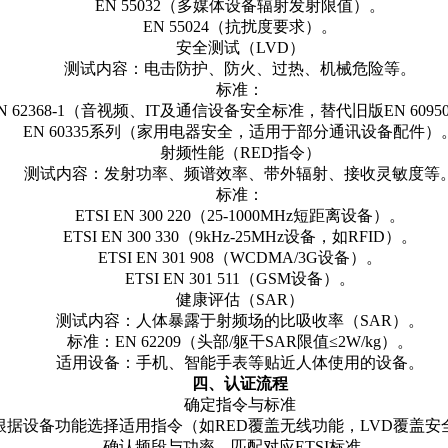
EN 55032（多媒体设备辐射发射限值）。
EN 55024（抗扰度要求）。
安全测试（LVD）
测试内容：电击防护、防火、过热、机械危险等。
标准：
N 62368-1（音视频、IT及通信设备安全标准，替代旧版EN 60950
EN 60335系列（家用电器安全，适用于部分通讯设备配件）
射频性能（RED指令）
测试内容：发射功率、频谱效率、带外辐射、接收灵敏度等
标准：
ETSI EN 300 220（25-1000MHz短距离设备）。
ETSI EN 300 330（9kHz-25MHz设备，如RFID）。
ETSI EN 301 908（WCDMA/3G设备）。
ETSI EN 301 511（GSM设备）。
健康评估（SAR）
测试内容：人体暴露于射频场的比吸收率（SAR）。
标准：EN 62209（头部/躯干SAR限值≤2W/kg）。
适用设备：手机、智能手表等贴近人体使用的设备。
四、认证流程
确定指令与标准
根据设备功能选择适用指令（如RED覆盖无线功能，LVD覆盖安
确认频段与功率，匹配对应ETSI标准。