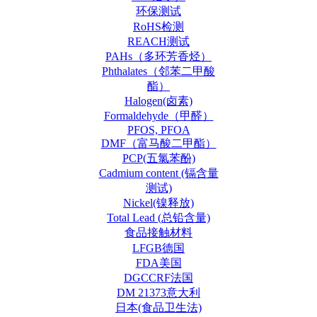
环保测试
RoHS检测
REACH测试
PAHs（多环芳香烃）
Phthalates（邻苯二甲酸
酯）
Halogen(卤素)
Formaldehyde（甲醛）
PFOS, PFOA
DMF（富马酸二甲酯）
PCP(五氯苯酚)
Cadmium content (镉含量
测试)
Nickel(镍释放)
Total Lead (总铅含量)
食品接触材料
LFGB德国
FDA美国
DGCCRF法国
DM 21373意大利
日本(食品卫生法)