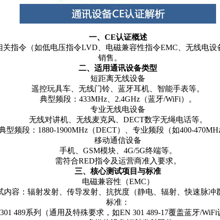
一、CE认证概述
关指令（如低电压指令LVD、电磁兼容性指令EMC、无线电设
销售。
二、适用通讯设备类型
短距离无线设备
遥控玩具车、无线门铃、蓝牙耳机、智能手表等。
典型频段：433MHz、2.4GHz（蓝牙/WiFi）。
专业无线电设备
无线对讲机、无线麦克风、DECT数字无绳电话等。
典型频段：1880-1900MHz（DECT）、专业频段（如400-470M
移动通信设备
手机、GSM模块、4G/5G终端等。
需符合RED指令及运营商准入要求。
三、核心测试项目与标准
电磁兼容性（EMC）
试内容：辐射发射、传导发射、抗扰度（静电、辐射、快速脉冲
标准：
 301 489系列（通用及特殊要求，如EN 301 489-17覆盖蓝牙/Wi