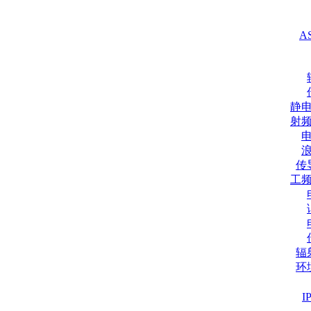
A
静
射
传
工
辐
环