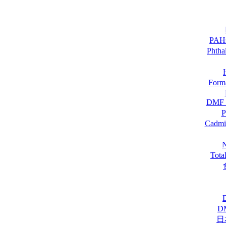
PA
Pht
For
DM
Cadmi
Tot
D
日