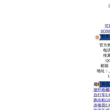
可
SO
联系
官方
电话：
传真：
Q
邮箱
地址：
1
最新资讯
玻纤格栅
自行车E
跑步机G
连接器E