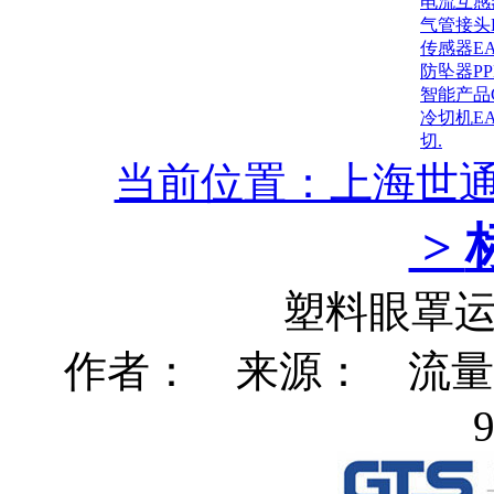
电流互感
气管接头
传感器E
防坠器P
智能产品
冷切机E
切.
当前位置：上海世
>
塑料眼罩
作者： 来源： 流量：3
9