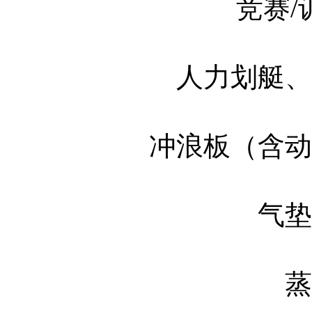
竞赛/
人力划艇、
冲浪板（含动
气垫
蒸