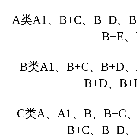
A类A1、B+C、B+D、B
B+E、
B类A1、B+C、B+D、
B+D、B+
C类A、A1、B、B+C、
B+C、B+D、