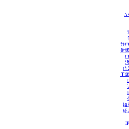
A
静
射
传
工
辐
环