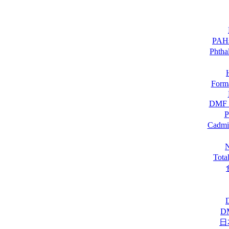
PA
Pht
For
DM
Cadmi
Tot
D
日