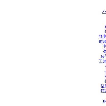
A
静
射
传
工
辐
环