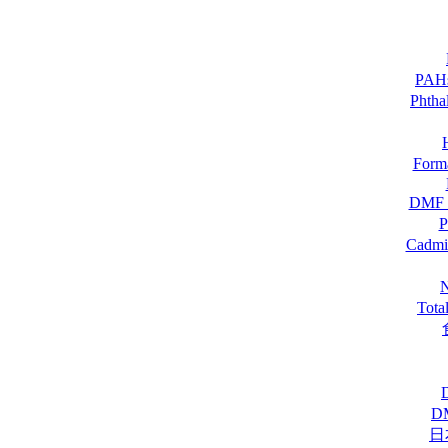
PA
Pht
For
DM
Cadmi
Tot
D
日