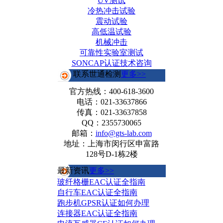
UV测试
冷热冲击试验
震动试验
高低温试验
机械冲击
可靠性实验室测试
SONCAP认证技术咨询
联系世通检测
更多>>
官方热线：
400-618-3600
电话：021-33637866
传真：021-33637858
QQ：2355730065
邮箱：
info@gts-lab.com
地址：上海市闵行区申富路
128号D-1栋2楼
最新资讯
更多>>
玻纤格栅EAC认证全指南
自行车EAC认证全指南
跑步机GPSR认证如何办理
连接器EAC认证全指南