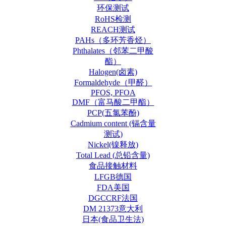
环保测试
RoHS检测
REACH测试
PAHs（多环芳香烃）
Phthalates（邻苯二甲酸
酯）
Halogen(卤素)
Formaldehyde（甲醛）
PFOS, PFOA
DMF（富马酸二甲酯）
PCP(五氯苯酚)
Cadmium content (镉含量
测试)
Nickel(镍释放)
Total Lead (总铅含量)
食品接触材料
LFGB德国
FDA美国
DGCCRF法国
DM 21373意大利
日本(食品卫生法)