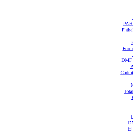
PA
Pht
For
DM
Cadmi
Tot
D
日