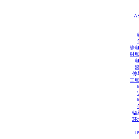
A
静
射
传
工
辐
环